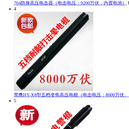
704防身高压电击器（电击电压：9200万伏，内置电池）
4
黑鹰HY-X8型五档变焦高压电棍（电击电压：8000万伏
5