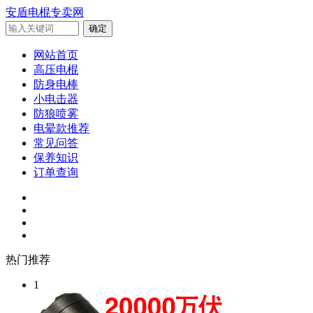
安盾电棍专卖网
网站首页
高压电棍
防身电棒
小电击器
防狼喷雾
电晕款推荐
常见问答
保养知识
订单查询
热门推荐
1