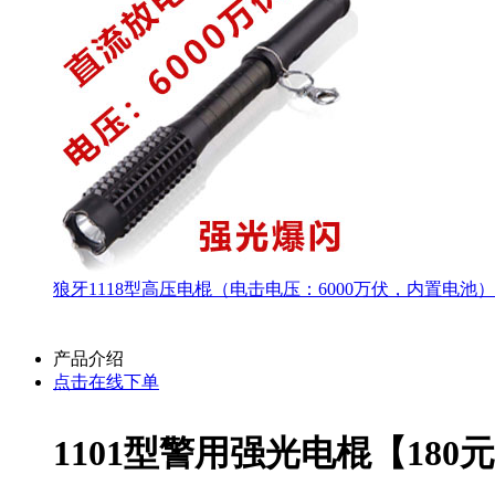
狼牙1118型高压电棍（电击电压：6000万伏，内置电池）
产品介绍
点击在线下单
1101型警用强光电棍【180