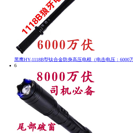
黑鹰HY-1118B型钛合金防身高压电棍（电击电压：600
6