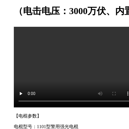
（电击电压：3000万伏、内
【电棍参数】
电棍型号：1101型警用强光电棍